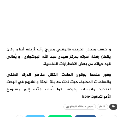
و حسب مصادر الجريدة فالمعني متزوج وأب لأربعة أبناء، وكان
يقطن رفقة أسرته بمركز سيدي عبد الله البوشواري ، و يُعاني
قيد حياته من بعض الاضطرابات النفسية.
وفور علمها بوقوع الحادث انتقل عناصر الدرك الملكي
والسلطات المحلية، حيث تمّت معاينة الجثة والشروع في البحث
لتحديد ملابسات وقوعه، كما نُقلت جثّته إلى مستودع
الأموات.icon-tags
انتحار
سيدي عبدالله البوشواري