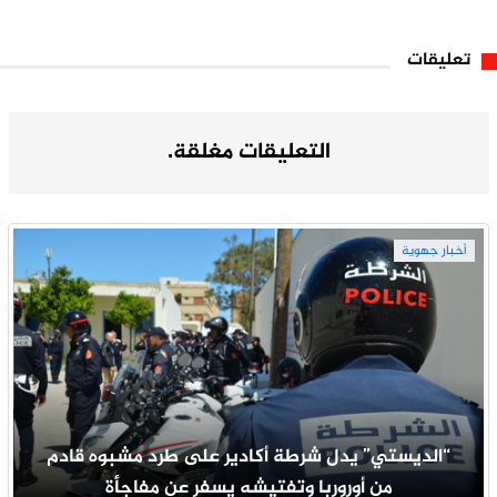
تعليقات
التعليقات مغلقة.
أخبار جهوية
“الديستي” يدل شرطة أكادير على طرد مشبوه قادم
من أوروربا وتفتيشه يسفر عن مفاجأة