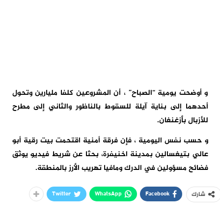
و أوضحت يومية “الصباح” ، أن المشروعين كلفا مليارين وتحول
أحدهما إلى بناية آيلة للسقوط بالناظور والثاني إلى مطرح
للأزبال بأزغنغان.
و حسب نفس اليومية ، فإن فرقة أمنية اقتحمت بيت رقية أبو
عالي بتيغسالين بمدينة اخنيفرة، بحثا عن شريط فيديو يوثق
فضائح مسؤولين في الدرك ومافيا تهريب الأرز بالمنطقة.
Twitter
WhatsApp
Facebook
شارك