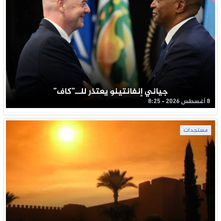
جياني إنفانتينو يعتذر للــ”كاف”
8 أغسطس 2026 - 8:25
مستجدات