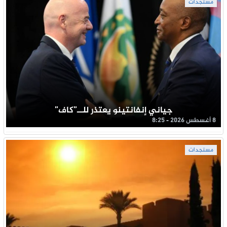
مستجدات
جياني إنفانتينو يعتذر للــ”كاف”
8 أغسطس 2026 - 8:25
مستجدات