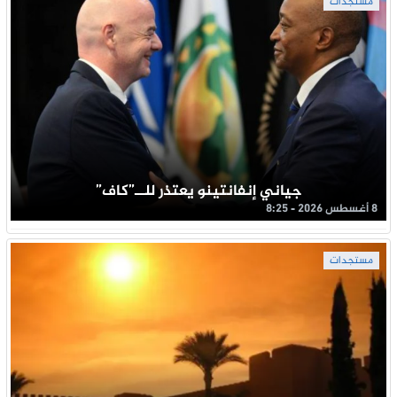
مستجدات
جياني إنفانتينو يعتذر للــ”كاف”
8 أغسطس 2026 - 8:25
مستجدات