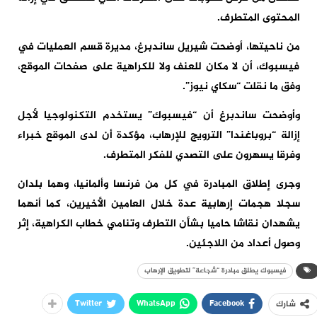
المحتوى المتطرف.
من ناحيتها، أوضحت شيريل ساندبرغ، مديرة قسم العمليات في
فيسبوك، أن لا مكان للعنف ولا للكراهية على صفحات الموقع،
وفق ما نقلت “سكاي نيوز”.
وأوضحت ساندبرغ أن “فيسبوك” يستخدم التكنولوجيا لأجل
إزالة “بروباغندا” الترويج للإرهاب، مؤكدة أن لدى الموقع خبراء
وفرقا يسهرون على التصدي للفكر المتطرف.
وجرى إطلاق المبادرة في كل من فرنسا وألمانيا، وهما بلدان
سجلا هجمات إرهابية عدة خلال العامين الأخيرين، كما أنهما
يشهدان نقاشا حاميا بشأن التطرف وتنامي خطاب الكراهية، إثر
وصول أعداد من اللاجئين.
فيسبوك يطلق مبادرة “شجاعة” لتطويق الإرهاب
Twitter
WhatsApp
Facebook
شارك