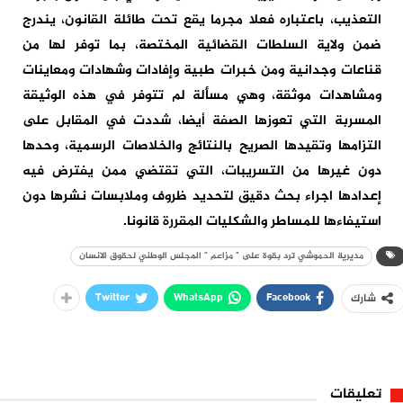
التعذيب، باعتباره فعلا مجرما يقع تحت طائلة القانون، يندرج
ضمن ولاية السلطات القضائية المختصة، بما توفر لها من
قناعات وجدانية ومن خبرات طبية وإفادات وشهادات ومعاينات
ومشاهدات موثقة، وهي مسألة لم تتوفر في هذه الوثيقة
المسربة التي تعوزها الصفة أيضا، شددت في المقابل على
التزامها وتقيدها الصريح بالنتائج والخلاصات الرسمية، وحدها
دون غيرها من التسريبات، التي تقتضي ممن يفترض فيه
إعدادها اجراء بحث دقيق لتحديد ظروف وملابسات نشرها دون
استيفاءها للمساطر والشكليات المقررة قانونا.
مديرية الحموشي ترد بقوة على " مزاعم " المجلس الوطني لحقوق الانسان
Twitter
WhatsApp
Facebook
شارك
تعليقات