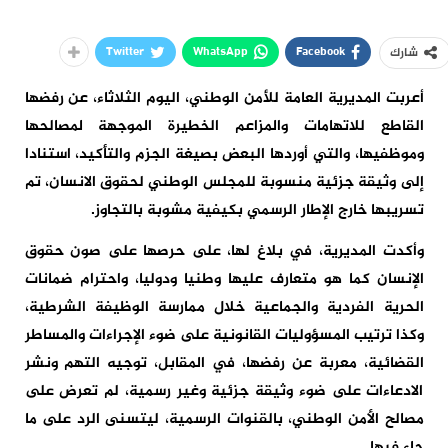
Twitter
WhatsApp
Facebook
شارك
أعربت المديرية العامة للأمن الوطني، اليوم الثلاثاء، عن رفضها
القاطع للاتهامات والمزاعم الخطيرة الموجهة لمصالحها
وموظفيها، والتي أوردها البعض بصيغة الجزم والتأكيد، استنادا
إلى وثيقة جزئية منسوبة للمجلس الوطني لحقوق الانسان، تم
تسريبها خارج الإطار الرسمي بكيفية مشوبة بالتجاوز.
وأكدت المديرية، في بلاغ لها، على حرصها على صون حقوق
الإنسان كما هو متعارف عليها وطنيا ودوليا، واحترام ضمانات
الحرية الفردية والجماعية خلال ممارسة الوظيفة الشرطية،
وكذا ترتيب المسؤوليات القانونية على ضوء الإجراءات والمساطر
القضائية، معربة عن رفضها، في المقابل، توجيه التهم ونشر
الادعاءات على ضوء وثيقة جزئية وغير رسمية، لم تعرض على
مصالح الأمن الوطني، بالقنوات الرسمية، ليتسنى الرد على ما
جاء فيها.