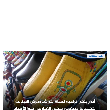
أخبار جهوية
أدرار يفتح ذراعيه لحماة التراث.. معرض الصناعة
التقليدية بتيغمي ينفض الغبار عن كنوز الأجداد