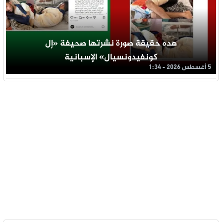
هده حقيقة صورة نشرتها صحيفة «إل
كونفيدونسيال» الإسبانية
5 أغسطس 2026 - 1:34