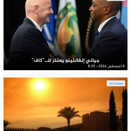
جياني إنفانتينو يعتذر للــ”كاف”
8 أغسطس 2026 - 8:25
مستجدات