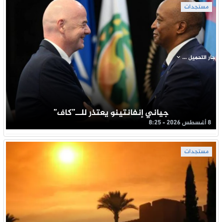
مستجدات
جار التحميل ...
جياني إنفانتينو يعتذر للــ”كاف”
8 أغسطس 2026 - 8:25
مستجدات