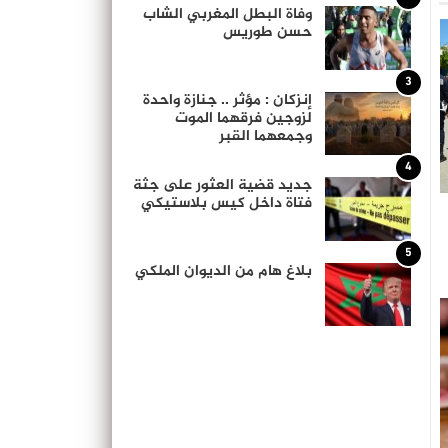
وفاة البطل المغربي الشاب
حسن طوريس
3
إنزكان : مؤثر .. جنازة واحدة
لزوجين فرقهما الموت
وجمعهما القبر
4
جديد قضية العثور على جثة
فتاة داخل كيس بلاستيكي
5
بلاغ هام من الديوان الملكي