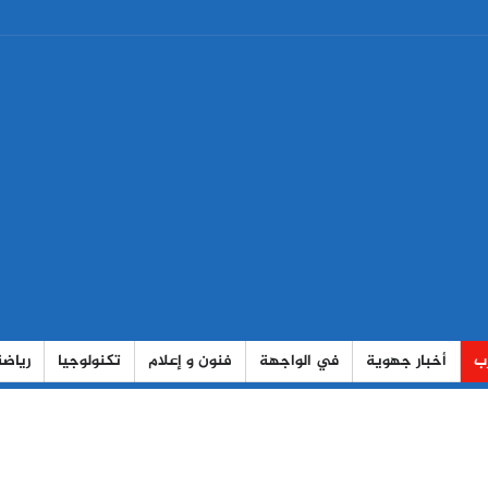
رب
أخبار جهوية
في الواجهة
فنون و إعلام
تكنولوجيا
رياضة