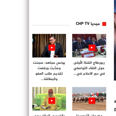
ميديا CHP TV
ربورطاج القناة الأولى
يونس مجاهد: سُجنت
حول اللقاء التواصلي
وعُذّبت ورفضت
في دور الاعلام في…
تقديم طلب العفو
والبطاقة…
ة
ج
مهرجان التبوريدة
بالفيديو. الملك يحي