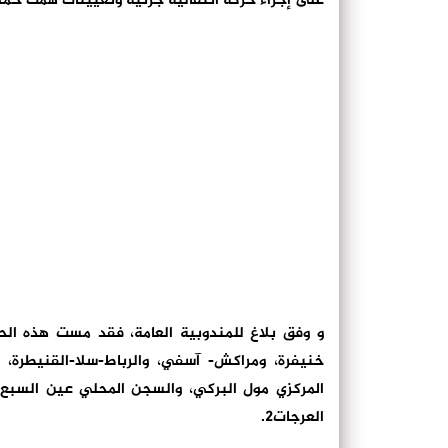
على إجراء حركة انتقالية جزئية وتعيينات همت 
و وفق بلاغ للمندوبية العامة، فقد مست هذه الح
خنيفرة، ومراكش- آسفي، والرباط-سلا-القنيطرة،
العرجات2.