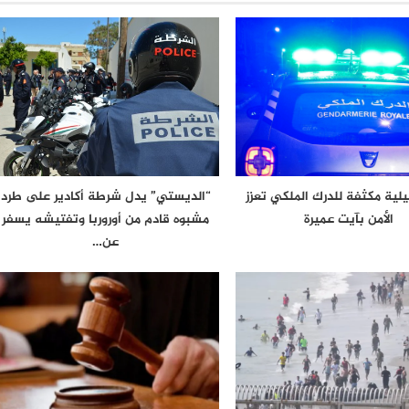
يلية مكثفة للدرك الملكي تعزز
“الديستي” يدل شرطة أكادير على طرد
الأمن بآيت عميرة
مشبوه قادم من أوروربا وتفتيشه يسفر
عن…