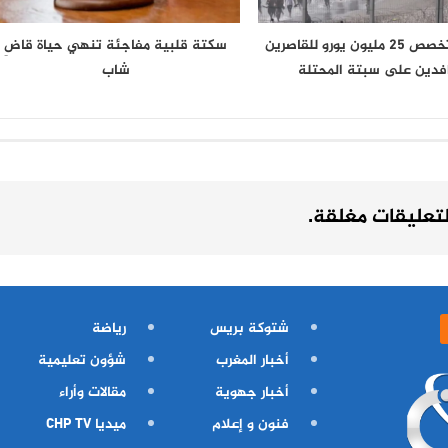
إسبانيا تخصص 25 مليون يورو للقاصرين
سكتة قلبية مفاجئة تنهي حياة قاضِ
افدين على سبتة المحتلة
شاب
لتعليقات مغلقة.
شتوكة بريس
رياضة
أخبار المغرب
شؤون تعليمية
أخبار جهوية
مقالات وأراء
فنون و إعلام
ميديا CHP TV