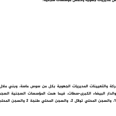
خمس مديريات جهوية وخمس مؤسسات سجنية.
ركة والتعيينات المديريات الجهوية بكل من سوس ماسة، وبني ملال
 والدار البيضاء الكبرى-سطات، فيما همت المؤسسات السجنية السج
المركزي مول البركي، والسجن المحلي عين السبع1، والسجن المحلي تولال 2، والسجن المحلي طنجة 2 والسجن