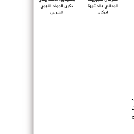
الوطني بالدشيرة
ذكرى المولد النبوي
انزكان
الشريق
-
ن
 المحلي