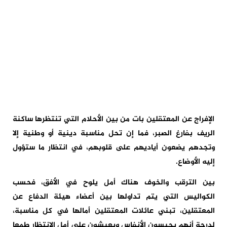
الإفراج عن المعتقلين بات من بين الأحلام التي تنتظرها ساكنة
الريف بفارغ الصبر، فما إن تحل مناسبة دينية أو وطنية إلا
وتجدهم يضعون أياديهم على قلوبهم، في انتظار ما ستؤول
إليه الأوضاع.
بين الترقب والخوف هناك أمل يلوح في الأفق، فحسب
الكواليس التي يتم تداولها بين أعضاء هيئة الدفاع عن
المعتقلين، تبني عائلات المعتقلين أمالها في كل مناسبة،
لدرجة أنهم يحبسون الأنفاس ويعيشون على أمل الانتظار طمعا