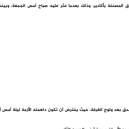
 المصنفة بأكادير، وذلك بعدما عثر عليه صباح أمس الجمعة، وبين
دق بعد ولوج الغرفة، حيث يفترض أن تكون داهمته الأزمة ليلة أمس أ