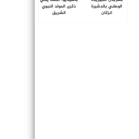
الوطني بالدشيرة
ذكرى المولد النبوي
انزكان
الشريق