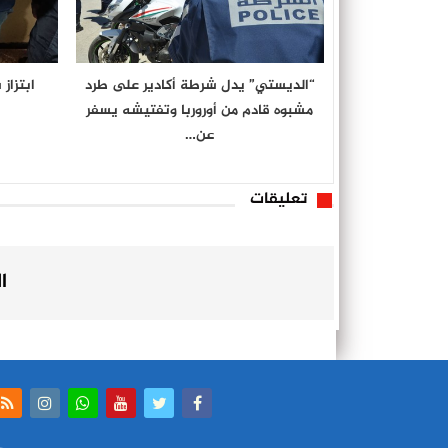
“الديستي” يدل شرطة أكادير على طرد
ابتزاز
مشبوه قادم من أوروربا وتفتيشه يسفر
عن…
تعليقات
ا