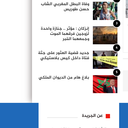
وفاة البطل المغربي الشاب
حسن طوريس
3
إنزكان : مؤثر .. جنازة واحدة
لزوجين فرقهما الموت
وجمعهما القبر
4
جديد قضية العثور على جثة
فتاة داخل كيس بلاستيكي
5
بلاغ هام من الديوان الملكي
عن الجريدة