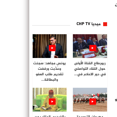
ت
ميديا CHP TV
ربورطاج القناة الأولى
يونس مجاهد: سُجنت
حول اللقاء التواصلي
وعُذّبت ورفضت
في دور الاعلام في…
تقديم طلب العفو
والبطاقة…
و
مهرجان التبوريدة
بالفيديو. الملك يحي