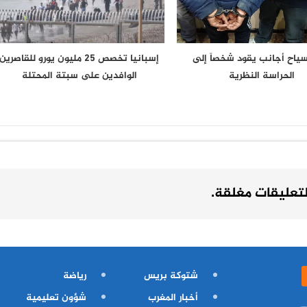
 سياح أجانب يقود شخصاً إلى
إسبانيا تخصص 25 مليون يورو للقاصرين
الحراسة النظرية
الوافدين على سبتة المحتلة
لتعليقات مغلقة.
شتوكة بريس
رياضة
أخبار المغرب
شؤون تعليمية