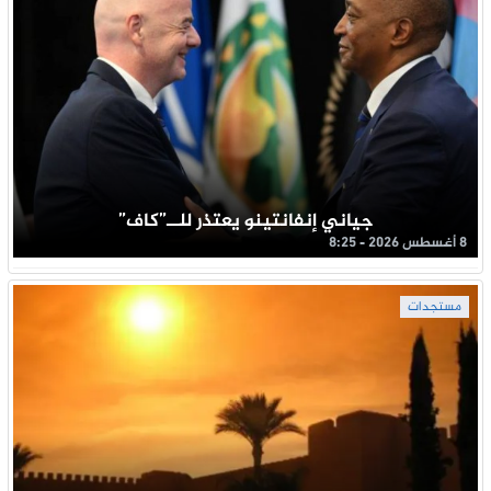
جياني إنفانتينو يعتذر للــ”كاف”
8 أغسطس 2026 - 8:25
مستجدات