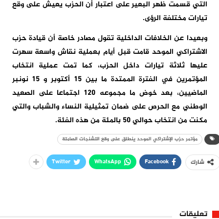
التي قسمت ظهر البعير على اعتبار أن الحزب يعيش على وقع
تيارات مختلفة الرؤى.
وبعيدا عن الخلافات الداخلية تقول مصادر خاصة أن قيادة حزب
الاشتراكي الموحد قامت قبل أيام بعملية نقاش واسعة سهرت
عليها ثلاثة تيارات داخل الحزب، كما تمت عملية انتخاب
المؤتمرين في الفترة الممتدة ما بين 15 أكتوبر و 15 نونبر
الماضيين، بعد خوض ما مجموعه 120 اجتماعا على الصعيد
الوطني مع الحرص على ضمان تمثيلية النساء والشباب والتي
مكنت من انتخاب حوالي 50 بالمئة من هذه الفئة.
مؤتمر حزب الإشتراكي الموحد ينطلق على وقع التشنجات الصامتة‎
Twitter
WhatsApp
Facebook
شارك
تعليقات