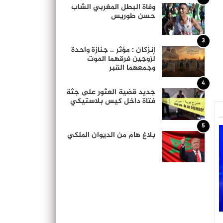
وفاة البطل المغربي الشاب
حسن طوريس
3
إنزكان : مؤثر .. جنازة واحدة
لزوجين فرقهما الموت
وجمعهما القبر
4
جديد قضية العثور على جثة
فتاة داخل كيس بلاستيكي
5
بلاغ هام من الديوان الملكي