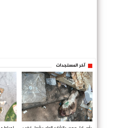
آخر المستجدات
رأس إبل مرمي بالشارع العام يشعل غضب
إحباط م