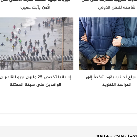
شاحنة للنقل الدولي
الأمن بآيت عميرة
 سياح أجانب يقود شخصاً إلى
إسبانيا تخصص 25 مليون يورو للقاصرين
الحراسة النظرية
الوافدين على سبتة المحتلة