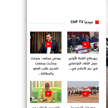
ميديا CHP TV
ربورطاج القناة الأولى
يونس مجاهد: سُجنت
حول اللقاء التواصلي
وعُذّبت ورفضت
في دور الاعلام في…
تقديم طلب العفو
والبطاقة…
مهرجان التبوريدة
بالفيديو. الملك يحي