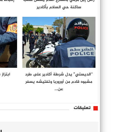
ساكنة حي السلام بأكادير
“الديستي” يدل شرطة أكادير على طرد
ابتزاز
مشبوه قادم من أوروربا وتفتيشه يسفر
عن…
تعليقات