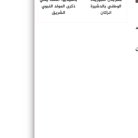
الوطني بالدشيرة
ذكرى المولد النبوي
انزكان
الشريق
د
ن