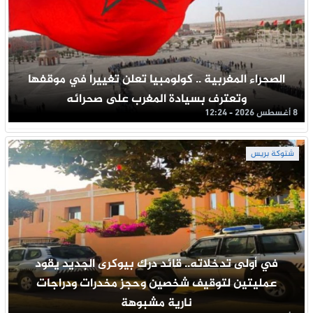
الصحراء المغربية .. كولومبيا تعلن تغييرا في موقفها
وتعترف بسيادة المغرب على صحرائه
8 أغسطس 2026 - 12:24
شتوكة بريس
في أولى تدخلاته.. قائد درك بيوكرى الجديد يقود
عمليتين لتوقيف شخصين وحجز مخدرات ودراجات
نارية مشبوهة