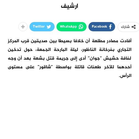
ارشيف
Twitter
WhatsApp
Facebook
شارك
أفادت مصادر مطلعة أن خلافا بسيطا بين صديقين قرب المركز
التجاري بفرخانة الناظور، ليلة البارحة الجمعة، حول تدخين
لفافة حشيش ”جوان” أدى إلى جريمة قتل بشعة بعد أن وجه
أحدهما للآخر طعنات قاتلة بواسطة ”شاقور” على مستوى
الرأس.