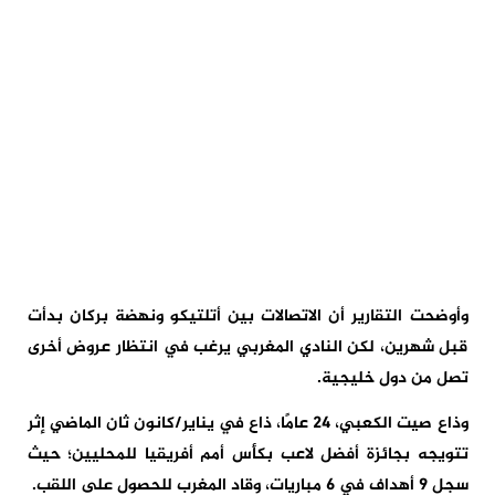
وأوضحت التقارير أن الاتصالات بين أتلتيكو ونهضة بركان بدأت
قبل شهرين، لكن النادي المغربي يرغب في انتظار عروض أخرى
تصل من دول خليجية.
وذاع صيت الكعبي، 24 عامًا، ذاع في يناير/كانون ثان الماضي إثر
تتويجه بجائزة أفضل لاعب بكأس أمم أفريقيا للمحليين؛ حيث
سجل 9 أهداف في 6 مباريات، وقاد المغرب للحصول على اللقب.