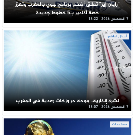
“رايان إير” تطلق أضخم برنامج جوي بالمغرب وتعزز
حصة أكادير بـ5 خطوط جديدة
7 أغسطس 2026 - 13:22
أحوال الطقس
جار التحميل ...
نشرة إنذارية.. موجة حر وزخات رعدية في المغرب
7 أغسطس 2026 - 13:07
مستجدات