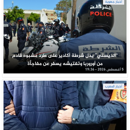
أخبار جهوية
“الديستي” يدل شرطة أكادير على طرد مشبوه قادم
من أوروربا وتفتيشه يسفر عن مفاجأة
5 أغسطس 2026 - 19:36
أخبار المغرب