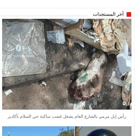
آخر المستجدات
رأس إبل مرمي بالشارع العام يشعل غضب ساكنة حي السلام بأكادير