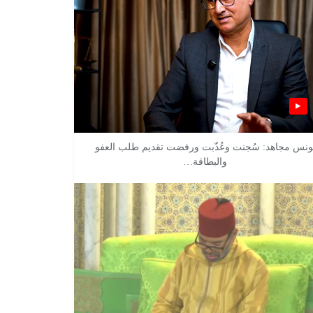
ونس مجاهد: سُجنت وعُذّبت ورفضت تقديم طلب العفو
والبطاقة…