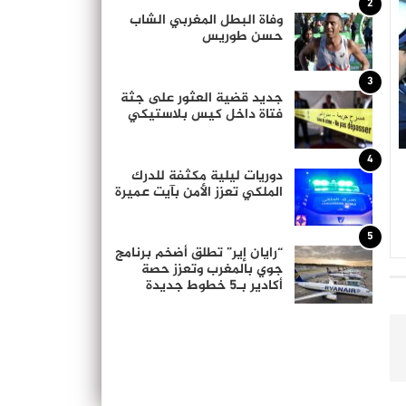
2
وفاة البطل المغربي الشاب
حسن طوريس
3
جديد قضية العثور على جثة
فتاة داخل كيس بلاستيكي
4
دوريات ليلية مكثفة للدرك
الملكي تعزز الأمن بآيت عميرة
5
“رايان إير” تطلق أضخم برنامج
جوي بالمغرب وتعزز حصة
أكادير بـ5 خطوط جديدة