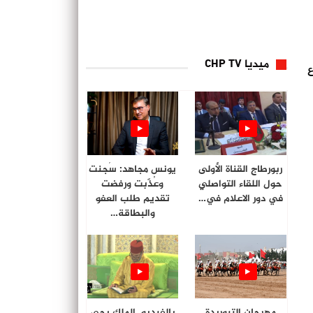
ميديا CHP TV
ع
ربورطاج القناة الأولى
يونس مجاهد: سُجنت
حول اللقاء التواصلي
وعُذّبت ورفضت
في دور الاعلام في…
تقديم طلب العفو
والبطاقة…
مهرجان التبوريدة
بالفيديو. الملك يحي