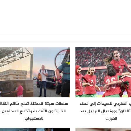
 المغربي للسيدات إلى نصف
سلطات سبتة المحتلة تمنع طاقم القناة
الكان” ومونديال البرازيل بعد
الثانية من التغطية وتخضع الصحفيين
الفوز…
للاستجواب