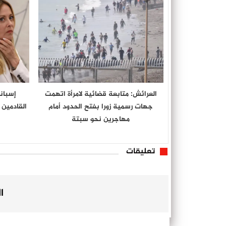
العرائش: متابعة قضائية لامرأة اتهمت
إسبان
جهات رسمية زورا بفتح الحدود أمام
القادمين م
مهاجرين نحو سبتة
تعليقات
ا