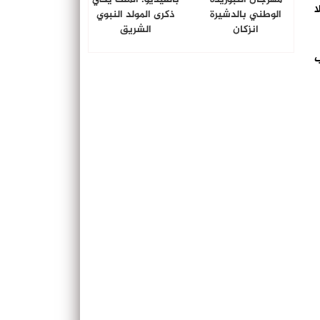
ا
الوطني بالدشيرة
ذكرى المولد النبوي
انزكان
الشريق
ب