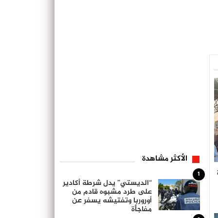
الأكثر مشاهدة
1
“الديستي” يدل شرطة أكادير
على طرد مشبوه قادم من
أوروربا وتفتيشه يسفر عن
مفاجأة