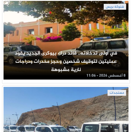
شتوكة بريس
في أولى تدخلاته.. قائد درك بيوكرى الجديد يقود
عمليتين لتوقيف شخصين وحجز مخدرات ودراجات
نارية مشبوهة
8 أغسطس 2026 - 11:06
مستجدات
جار التحميل ...