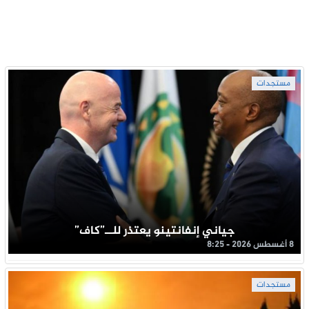
مستجدات
جياني إنفانتينو يعتذر للــ”كاف”
8 أغسطس 2026 - 8:25
مستجدات