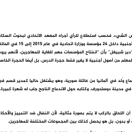
لشيء. فحسب استطلاع للرأي أجراه المعهد الاتحادي لبحوث السكا
ومكتب الإحصائيات وصلت نسبة العاملين من أصول أجنبية داخل 24 مؤسسة ووزارة اتحادية في عام 2015 إلى 5
دير شبيغل” بأن “انفتاح المؤسسات مهم للغاية للمهاجرين، لأنهم يرو
 المعلم من أصول أجنبية لا يغير فقط حجرة الدرس، بل أيضا الحجرة الخاص
ماع وُلد في ألمانيا من عائلة سورية، وهو يشتغل حاليا كمدير قسم ف
ماج في مدينة دوسلدورف. وكتابه حول الاندماج الناجح جلب له شهرة كبيرة.
للحاق بالركب لا يتم بصورة مثالية، لأن النضال ضد التمييز والأحكا
 أو بدون، بل هو يحصل كذلك بين المجموعات المختلفة للمهاجرين.