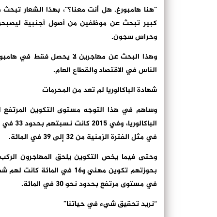
“هنا هامبورغ. هل أنت معنا؟”، بهذا الشعار تبحث ه
كبير تبحث عن موظفين من أصول أجنبية ليصبحوا
وحراس سجون.
وهذا البحث عن مهاجرين لا يحصل فقط في هامبورغ
الناس في الاقتصاد والقطاع العام.
شهادة الباكالوريا لم تعد من المحرمات
الباكالو
في مثل الفترة الزمنية من 32 إلى 39 في المائة.
بحوزتهم تكوين مهني و16 في ال
في مستوى مرتفع بحدود نحو 30 في المائة.
“نريد تحقيق شيء في حياتنا”