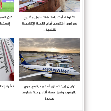
اشتوكة أيت باها: 146 حامل مشروع
كان السي
يعرضون أفكارهم أمام اللجنة الإقليمية
إفريقيا
للتنمية…
“رايان إير” تطلق أضخم برنامج جوي
نشرة إنذا
بالمغرب وتعزز حصة أكادير بـ5 خطوط
جديدة