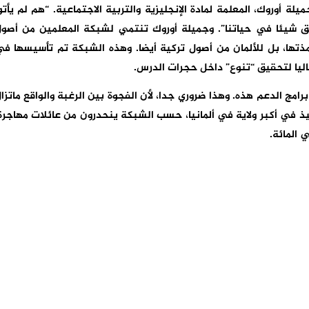
ة أوروك، المعلمة لمادة الإنجليزية والتربية الاجتماعية. “هم لم يأتو
قق شيئا في حياتنا”. وجميلة أوروك تنتمي لشبكة المعلمين من أصو
ذتها، بل للألمان من أصول تركية أيضا. وهذه الشبكة تم تأسيسها ف
برامج الدعم هذه. وهذا ضروري جدا، لأن الفجوة بين الرغبة والواقع ماتزا
من مجموع التلاميذ في أكبر ولاية في ألمانيا، حسب الشبكة ينحدرون من عائلات مهاجرة