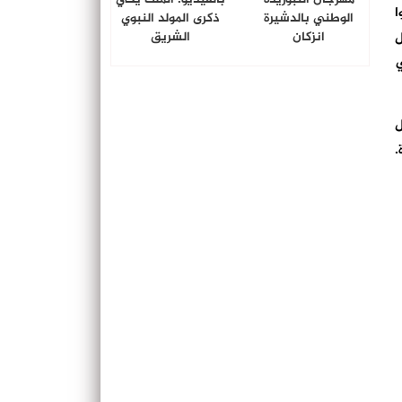
ا
الوطني بالدشيرة
ذكرى المولد النبوي
ل
انزكان
الشريق
ي
ل
.