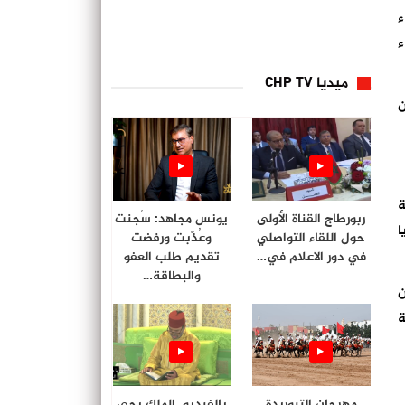
ء
ء
ميديا CHP TV
ن
بع الشباب بين 18 و 25 سنة
ربورطاج القناة الأولى
يونس مجاهد: سُجنت
ا
حول اللقاء التواصلي
وعُذّبت ورفضت
في دور الاعلام في…
تقديم طلب العفو
والبطاقة…
ن 35 عاما كان
ة
مهرجان التبوريدة
بالفيديو. الملك يحي