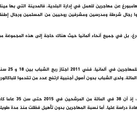
امبورغ عن مهاجرين للعمل في إدارة البلدية. فالمدينة التي بها مينا
 رجال شرطة ومدرسين ومشرفين روحيين من المسلمين ورجال إطفا
، بل في جميع أنحاء ألمانيا حيث هناك حاجة إلى هذه المجموعة م
وساهم في هذا التوجه مستوى التكوين المرتفع للمهاجرين في ألمانيا. ففي 2011 اجتاز ر
ريا، وفي 2015 كانت نسبتهم بحدود 33 في المائة. ولدى الشباب بدون أصول أجنبية ارتفع عدد من تقدموا للباكالوري
وحتى فيما يخص التكوين يلحق المهاجرون الركب، إذ أن 38 في المائة من المرشحين في 2015 حتى س
مائة كانت لهم شهادة دراسة عليا. أما نسبة المهاجرين بدون تأهيل فظلت منذ مدة طويل