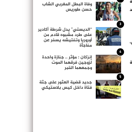
ة
وفاة البطل المغربي الشاب
حسن طوريس
د
3
“الديستي” يدل شرطة أكادير
على طرد مشبوه قادم من
أوروربا وتفتيشه يسفر عن
بي،
مفاجأة
4
إنزكان : مؤثر .. جنازة واحدة
لزوجين فرقهما الموت
ة
وجمعهما القبر
5
جديد قضية العثور على جثة
فتاة داخل كيس بلاستيكي