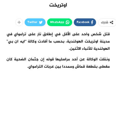
اوتريخت
Twitter
WhatsApp
Facebook
شارك
قتل شخص واحد على الأقل في إطلاق نار على ترامواي في
مدينة اوتريخت الهولندية، بحسب ما أفادت وكالة “ايه ان بي”
الهولندية للأنباء الاثنين.
ونقلت الوكالة عن أحد مراسليها قوله إن جثمان الضحية كان
مغطى بقطعة قماش وممددا بين عربات الترامواي.