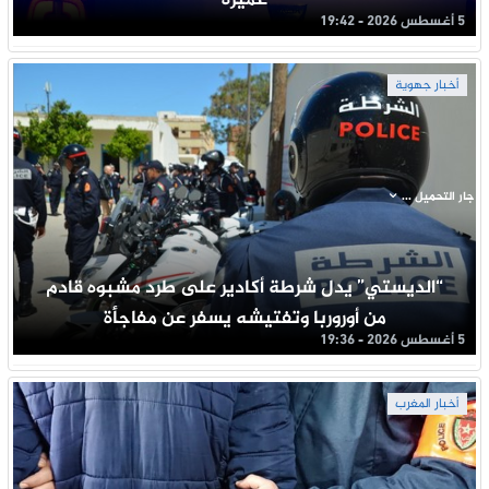
عميرة
5 أغسطس 2026 - 19:42
أخبار جهوية
جار التحميل ...
“الديستي” يدل شرطة أكادير على طرد مشبوه قادم
من أوروربا وتفتيشه يسفر عن مفاجأة
5 أغسطس 2026 - 19:36
أخبار المغرب