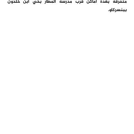
متفرقة بعدة أماكن قرب مدرسة المطار بحي ابن خلدون
ببنسركاو.