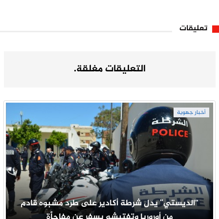
تعليقات
التعليقات مغلقة.
أخبار جهوية
“الديستي” يدل شرطة أكادير على طرد مشبوه قادم
من أوروربا وتفتيشه يسفر عن مفاجأة