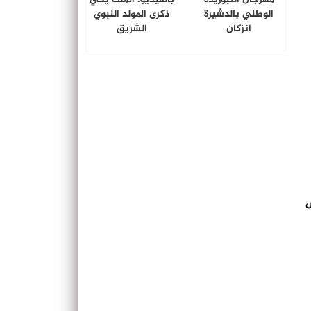
الوطني بالدشيرة
ذكرى المولد النبوي
انزكان
الشريق
ض