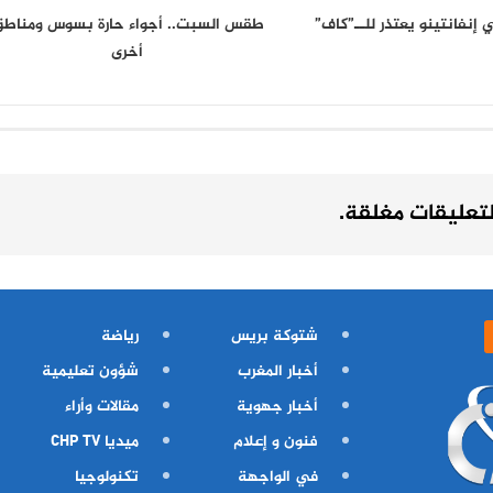
 إنفانتينو يعتذر للــ”كاف”
طقس السبت.. أجواء حارة بسوس ومناط
أخرى
لتعليقات مغلقة.
شتوكة بريس
رياضة
أخبار المغرب
شؤون تعليمية
أخبار جهوية
مقالات وأراء
فنون و إعلام
ميديا CHP TV
في الواجهة
تكنولوجيا