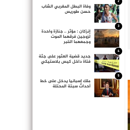
2
وفاة البطل المغربي الشاب
حسن طوريس
3
إنزكان : مؤثر .. جنازة واحدة
لزوجين فرقهما الموت
وجمعهما القبر
4
جديد قضية العثور على جثة
فتاة داخل كيس بلاستيكي
5
ملك إسبانيا يدخل على خط
أحداث سبتة المحتلة