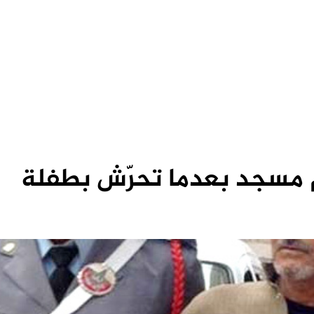
م مسجد بعدما تحرّش بطفلة