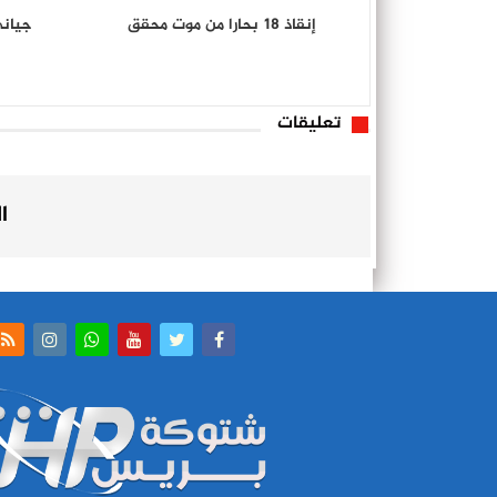
إنقاذ 18 بحارا من موت محقق
جياني
تعليقات
ا