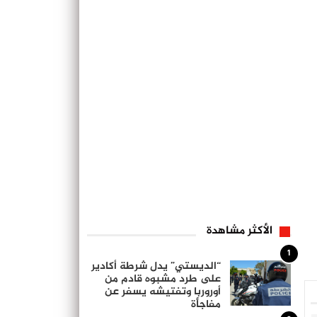
الأكثر مشاهدة
1
“الديستي” يدل شرطة أكادير
على طرد مشبوه قادم من
أوروربا وتفتيشه يسفر عن
مفاجأة