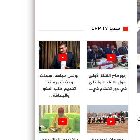
ميديا CHP TV
ربورطاج القناة الأولى
يونس مجاهد: سُجنت
حول اللقاء التواصلي
وعُذّبت ورفضت
في دور الاعلام في…
تقديم طلب العفو
والبطاقة…
ن
مهرجان التبوريدة
بالفيديو. الملك يحي