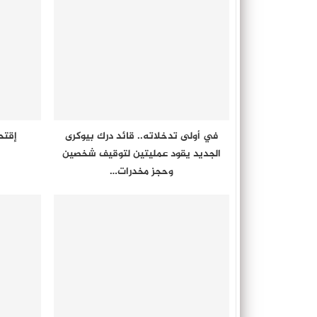
في أولى تدخلاته.. قائد درك بيوكرى
الجديد يقود عمليتين لتوقيف شخصين
وحجز مخدرات…