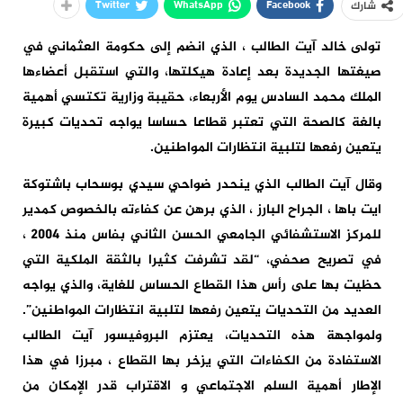
Twitter
WhatsApp
Facebook
شارك
تولى خالد آيت الطالب ، الذي انضم إلى حكومة العثماني في
صيغتها الجديدة بعد إعادة هيكلتها، والتي استقبل أعضاءها
الملك محمد السادس يوم الأربعاء، حقيبة وزارية تكتسي أهمية
بالغة كالصحة التي تعتبر قطاعا حساسا يواجه تحديات كبيرة
يتعين رفعها لتلبية انتظارات المواطنين.
وقال آيت الطالب الذي ينحدر ضواحي سيدي بوسحاب باشتوكة
ايت باها ، الجراح البارز ، الذي برهن عن كفاءته بالخصوص كمدير
للمركز الاستشفائي الجامعي الحسن الثاني بفاس منذ 2004 ،
في تصريح صحفي، “لقد تشرفت كثيرا بالثقة الملكية التي
حظيت بها على رأس هذا القطاع الحساس للغاية، والذي يواجه
العديد من التحديات يتعين رفعها لتلبية انتظارات المواطنين”.
ولمواجهة هذه التحديات، يعتزم البروفيسور آيت الطالب
الاستفادة من الكفاءات التي يزخر بها القطاع ، مبرزا في هذا
الإطار أهمية السلم الاجتماعي و الاقتراب قدر الإمكان من