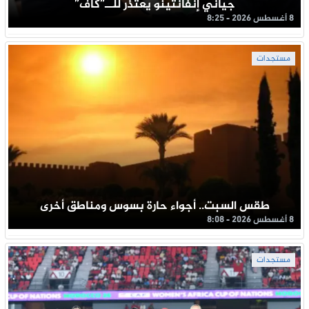
جياني إنفانتينو يعتذر للــ”كاف”
8 أغسطس 2026 - 8:25
مستجدات
طقس السبت.. أجواء حارة بسوس ومناطق أخرى
8 أغسطس 2026 - 8:08
مستجدات