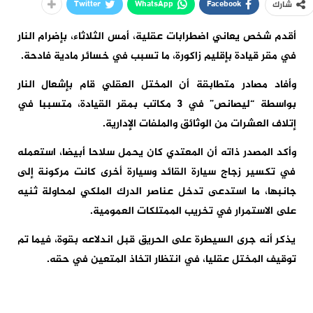
Twitter
WhatsApp
Facebook
شارك
أقدم شخص يعاني اضطرابات عقلية، أمس الثلاثاء، بإضرام النار
في مقر قيادة بإقليم زاكورة، ما تسبب في خسائر مادية فادحة.
وأفاد مصادر متطابقة أن المختل العقلي قام بإشعال النار
بواسطة “ليصانص” في 3 مكاتب بمقر القيادة، متسببا في
إتلاف العشرات من الوثائق والملفات الإدارية.
وأكد المصدر ذاته أن المعتدي كان يحمل سلاحا أبيضا، استعمله
في تكسير زجاج سيارة القائد وسيارة أخرى كانت مركونة إلى
جانبها، ما استدعى تدخل عناصر الدرك الملكي لمحاولة ثنيه
على الاستمرار في تخريب الممتلكات العمومية.
يذكر أنه جرى السيطرة على الحريق قبل اندلاعه بقوة، فيما تم
توقيف المختل عقليا، في انتظار اتخاذ المتعين في حقه.