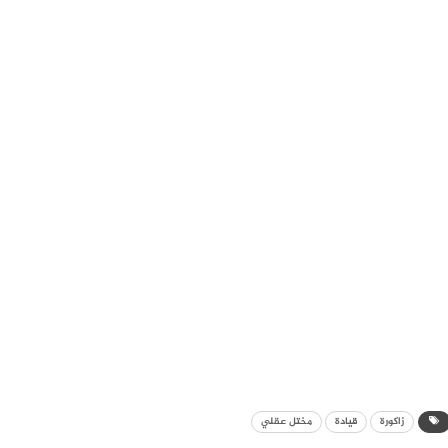
زاكورة
قيادة
مختل عقلي