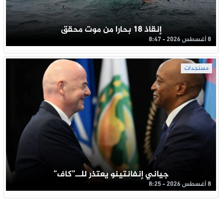
إنقاذ 18 بحارا من موت محقق
8 أغسطس 2026 - 8:47
مستجدات
جياني إنفانتينو يعتذر للــ”كاف”
8 أغسطس 2026 - 8:25