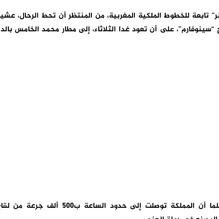
ر” تابعة للخطوط الملكية المغربية، من المنتظر أن تحط الرحال، عشي
سينوفارم”، على أن تعود غدا الثلاثاء، إلى مطار محمد الخامس بالدا
ذات المصادر لم تحدد كمية الشحنة بالضبط ، علما أن المملكة توصلت إلى حدود الساعة ب500 ألف جرعة م