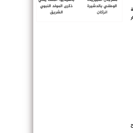
الوطني بالدشيرة
ذكرى المولد النبوي
ة
انزكان
الشريق
ر
ن لقاح