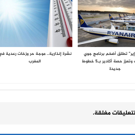
 إير” تطلق أضخم برنامج جوي
نشرة إنذارية.. موجة حر وزخات رعدية في
بالمغرب وتعزز حصة أكادير بـ5 خطوط
المغرب
جديدة
لتعليقات مغلقة.