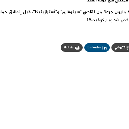
وكانت وزارة الصحة المغربية قد أعلنت عن اقتناء 65 مليون جرعة من لقاحي “سينوفارم” و”أسترازينيكا”، قبل إنطلاق حم
الإلكتروني
Linkedin
طباعة