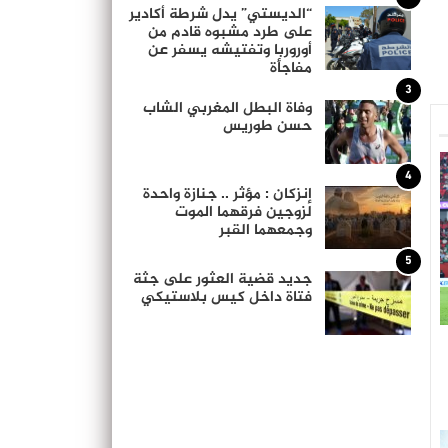
“الديستي” يدل شرطة أكادير
على طرد مشبوه قادم من
أوروربا وتفتيشه يسفر عن
مفاجأة
3
وفاة البطل المغربي الشاب
حسن طوريس
4
إنزكان : مؤثر .. جنازة واحدة
لزوجين فرقهما الموت
وجمعهما القبر
5
جديد قضية العثور على جثة
فتاة داخل كيس بلاستيكي