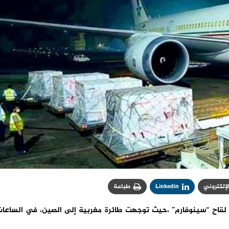
الإلكتروني
Linkedin
طباعة
لقاح “سينوفارم” ،حيث توجهت طائرة مغربية إلى الصين، في الساعا