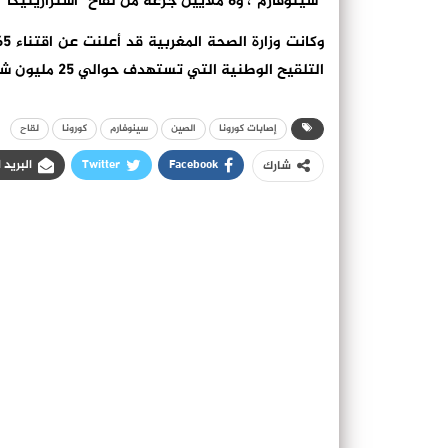
“سينوفارم”، و6 ملايين جرعة من لقاح “أسترازينيكا” المصنع في دولة الهند.
التلقيح الوطنية التي تستهدف حوالي 25 مليون شخص ضد وباء كوفيد-19.
إصابات كورونا
الصين
سينوفارم
كورونا
لقاح
Facebook
Twitter
البريد 
شارك