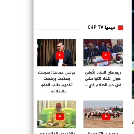
ميديا CHP TV
ربورطاج القناة الأولى
يونس مجاهد: سُجنت
حول اللقاء التواصلي
وعُذّبت ورفضت
في دور الاعلام في…
تقديم طلب العفو
والبطاقة…
ت
مهرجان التبوريدة
بالفيديو. الملك يحي