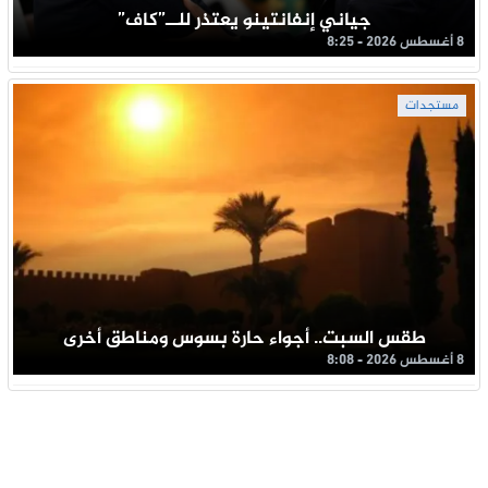
جياني إنفانتينو يعتذر للــ”كاف”
8 أغسطس 2026 - 8:25
مستجدات
طقس السبت.. أجواء حارة بسوس ومناطق أخرى
8 أغسطس 2026 - 8:08