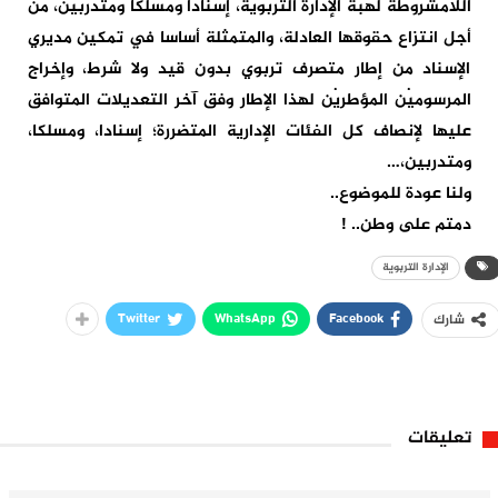
اللامشروطة لهبة الإدارة التربوية، إسنادا ومسلكا ومتدربين، من
أجل انتزاع حقوقها العادلة، والمتمثلة أساسا في تمكين مديري
الإسناد من إطار متصرف تربوي بدون قيد ولا شرط، وإخراج
المرسوميْن المؤطريْن لهذا الإطار وفق آخر التعديلات المتوافق
عليها لإنصاف كل الفئات الإدارية المتضررة؛ إسنادا، ومسلكا،
ومتدربين،…
ولنا عودة للموضوع..
دمتم على وطن.. !
الإدارة التربوية
Twitter
WhatsApp
Facebook
شارك
تعليقات