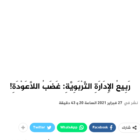
رَبِيعُ الإِدَارَةِ التَّرْبَوِيَّةِ: غَضَبُ اللَّاعَوْدَةِ!
نشر في
27 فبراير 2021 الساعة 20 و 43 دقيقة
Twitter
WhatsApp
Facebook
شارك