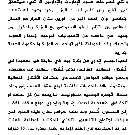
والتي فهم منها عموم الإداريات والإداريين ألا شيء سيتحقق
في الأفق، وأن كلام السيد الوزير مجرد وعود للاستهلاك
الإعلامي، وأن الملف أكبر من الوزير. فكان القرار هو التحلل
النهائي من التزام السلم الاجتماعي مع الوزارة، والدخول، من
جديد، في عاصفة من الاحتجاجات النوعية، لإسماع الصوت،
وتحريك راكد اللامبالاة الذي تواجه به الوزارة والحكومة الهيئة
الإدارية.
فهبَّ الجسم الإداري عن بكرة أبيه، في سابقة غير معهودة في
الأشكال النضالية السالفة، يدعو لأشكال نضالية غير مسبوقة،
ويمطر مواقع التواصل الاجتماعي بعشرات الأشكال النضالية
المتقدمة، وآلاف الدعوات الغاضبة لرفع سقف الغضب إلى مداه.
محملا الأجهزة الوطنية مسؤوليتها التاريخية عن كل تخلف، أو
تلكؤ في الاستجابة لصوت الإدارية والإداري، ورفع سقف الغضب
إلى المستوى الأحمر. وقد ظلت المواقع تغلي طيلة الفترة التي
سبقت اجتماع التنسيق الثلاثي للمكاتب الوطنية للفئات
الإدارية المنخرطة في الهبة الإدارية، وقبل صدور بيان 18 فبراير