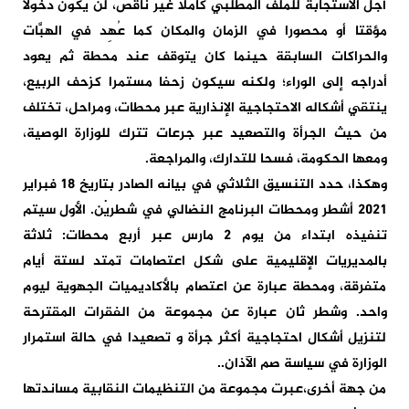
أجل الاستجابة للملف المطلبي كاملا غير ناقص، لن يكون دخولا
مؤقتا أو محصورا في الزمان والمكان كما عُهِد في الهبَّات
والحراكات السابقة حينما كان يتوقف عند محطة ثم يعود
أدراجه إلى الوراء؛ ولكنه سيكون زحفا مستمرا كزحف الربيع،
ينتقي أشكاله الاحتجاجية الإنذارية عبر محطات، ومراحل، تختلف
من حيث الجرأة والتصعيد عبر جرعات تترك للوزارة الوصية،
ومعها الحكومة، فسحا للتدارك، والمراجعة.
وهكذا، حدد التنسيق الثلاثي في بيانه الصادر بتاريخ 18 فبراير
2021 أشطر ومحطات البرنامج النضالي في شطريْن. الأول سيتم
تنفيذه ابتداء من يوم 2 مارس عبر أربع محطات: ثلاثة
بالمديريات الإقليمية على شكل اعتصامات تمتد لستة أيام
متفرقة، ومحطة عبارة عن اعتصام بالأكاديميات الجهوية ليوم
واحد. وشطر ثان عبارة عن مجموعة من الفقرات المقترحة
لتنزيل أشكال احتجاجية أكثر جرأة و تصعيدا في حالة استمرار
الوزارة في سياسة صم الآذان..
من جهة أخرى،عبرت مجموعة من التنظيمات النقابية مساندتها