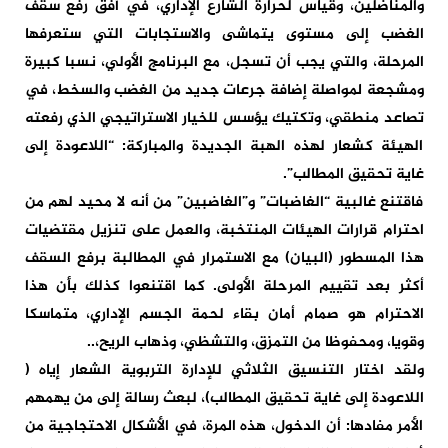
والمناضلين، وقياس لحرارة الشارع الإداري، في أفق رفع سقف
الغضب إلى مستوى يتماشى والاستجابات التي ستعرفها
المرحلة، والتي يجب أن تسجل، مع البرنامج الأولي، نسبا كبيرة
ومشجعة لمواصلة إضافة جرعات جديد من الغضب والسخط، في
تصاعد منطقي، وتكتيك يؤسس للخيار الاستراتيجي الذي رفعته
الهيئة كشعار لهذه الهبة الجديدة والمباركة: “اللاعودة إلى
غاية تحقيق المطالب”.
فاقتنع غالبية “الغاضبات” و”الغاضبين” من أنه لا محيد لهم من
احترام قرارات الهيئات المنتخبة، والعمل على تنزيل مقتضيات
هذا المسطور (البيان) مع الاستمرار في المطالبة برفع السقف
أكثر بعد تقييم المرحلة الأولى. كما اقتنعوا كذلك بأن هذا
الاحترام هو صمام أمان بقاء لحمة الجسم الإداري، متماسكا
وقويا، ومحفوظا من التمزق، والتشظي، وذهاب الريح،..
ولقد اختار التنسيق الثلاثي للإدارة التربوية الشعار إياه (
اللاعودة إلى غاية تحقيق المطالب)، لبعث رسالة إلى من يهمهم
الأمر مفادها: أن الدخول، هذه المرة، في الأشكال الاحتجاجية من