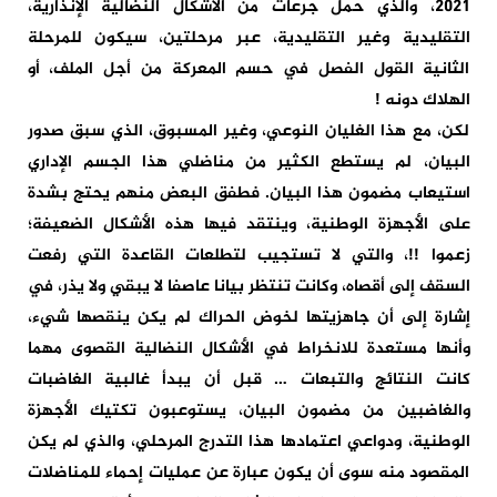
2021، والذي حمل جرعات من الأشكال النضالية الإنذارية،
التقليدية وغير التقليدية، عبر مرحلتين، سيكون للمرحلة
الثانية القول الفصل في حسم المعركة من أجل الملف، أو
الهلاك دونه !
لكن، مع هذا الغليان النوعي، وغير المسبوق، الذي سبق صدور
البيان، لم يستطع الكثير من مناضلي هذا الجسم الإداري
استيعاب مضمون هذا البيان. فطفق البعض منهم يحتج بشدة
على الأجهزة الوطنية، وينتقد فيها هذه الأشكال الضعيفة؛
زعموا !!، والتي لا تستجيب لتطلعات القاعدة التي رفعت
السقف إلى أقصاه، وكانت تنتظر بيانا عاصفا لا يبقي ولا يذر، في
إشارة إلى أن جاهزيتها لخوض الحراك لم يكن ينقصها شيء،
وأنها مستعدة للانخراط في الأشكال النضالية القصوى مهما
كانت النتائج والتبعات … قبل أن يبدأ غالبية الغاضبات
والغاضبين من مضمون البيان، يستوعبون تكتيك الأجهزة
الوطنية، ودواعي اعتمادها هذا التدرج المرحلي، والذي لم يكن
المقصود منه سوى أن يكون عبارة عن عمليات إحماء للمناضلات