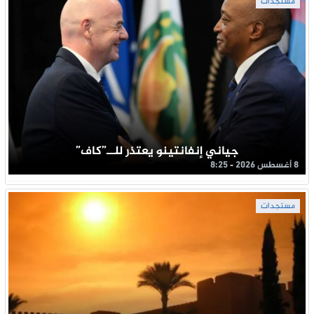
مستجدات
جياني إنفانتينو يعتذر للــ”كاف”
8 أغسطس 2026 - 8:25
مستجدات