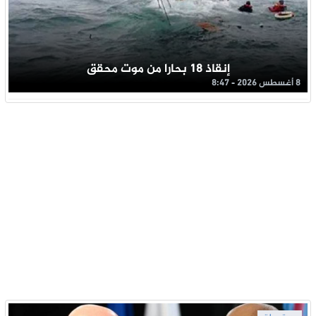
إنقاذ 18 بحارا من موت محقق
8 أغسطس 2026 - 8:47