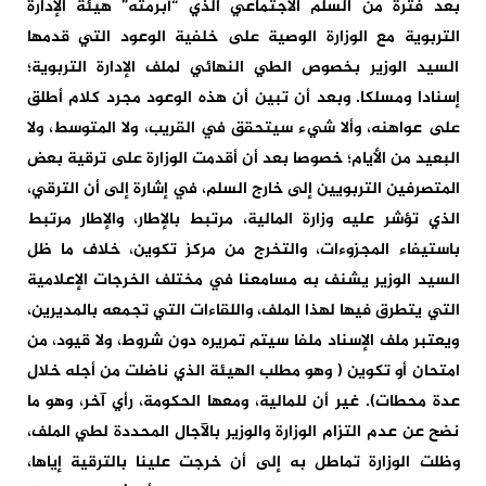
بعد فترة من السلم الاجتماعي الذي “أبرمته” هيئة الإدارة
التربوية مع الوزارة الوصية على خلفية الوعود التي قدمها
السيد الوزير بخصوص الطي النهائي لملف الإدارة التربوية؛
إسنادا ومسلكا. وبعد أن تبين أن هذه الوعود مجرد كلام أطلق
على عواهنه، وألا شيء سيتحقق في القريب، ولا المتوسط، ولا
البعيد من الأيام؛ خصوصا بعد أن أقدمت الوزارة على ترقية بعض
المتصرفين التربويين إلى خارج السلم، في إشارة إلى أن الترقي،
الذي تؤشر عليه وزارة المالية، مرتبط بالإطار، والإطار مرتبط
باستيفاء المجزوءات، والتخرج من مركز تكوين، خلاف ما ظل
السيد الوزير يشنف به مسامعنا في مختلف الخرجات الإعلامية
التي يتطرق فيها لهذا الملف، واللقاءات التي تجمعه بالمديرين،
ويعتبر ملف الإسناد ملفا سيتم تمريره دون شروط، ولا قيود، من
امتحان أو تكوين ( وهو مطلب الهيئة الذي ناضلت من أجله خلال
عدة محطات). غير أن للمالية، ومعها الحكومة، رأي آخر، وهو ما
نضح عن عدم التزام الوزارة والوزير بالآجال المحددة لطي الملف،
وظلت الوزارة تماطل به إلى أن خرجت علينا بالترقية إياها،