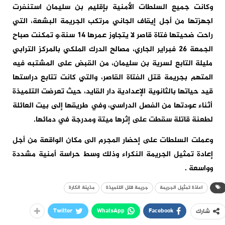
وكانت جميع السلطات الأمنية بإقليم بن سليمان استنفرت
اجهزتها من أجل إيقاف الجاني مرتكب الجريمة البشعة، التي
راحت ضحيتها فتاة قاصر لا يتجاوز عمرها 14 سنة،و تمكنت صباح
الجمعة 26 فبراير الجاري، مصالح الدرك الملكي بالمركز الترابي
مليلة التابع لسرية بن سليمان، من القبض على المشتبه فيه
المتهم بجريمة قتل الفتاة القاصر، والتي كانت تتابع دراستها
قيد حياتها بالثانوية الإعدادية دار القايد، حيث تعرضت التلميذة
أثناء عودتها من الفصل الدراسي، وفي طريقها إلى بيت العائلة
لطعنة قاتلة سقطت على إثرها ميتة ومدرجة في دمائها.
وعملت السلطات على إحضار المجرم الى مكان الواقعة من أجل
إعادة تمثيل الجريمة النكراء وذلك وسط حراسة أمنية مشددة
وواسعة .
اعاذة تمثيل الجريمة
جريمة قتل التلميذة
مذينة الكارة
Twitter
WhatsApp
Facebook
شارك