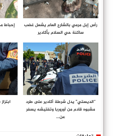
رأس إبل مرمي بالشارع العام يشعل غضب
إحباط م
ساكنة حي السلام بأكادير
“الديستي” يدل شرطة أكادير على طرد
ابتزاز
مشبوه قادم من أوروربا وتفتيشه يسفر
عن…