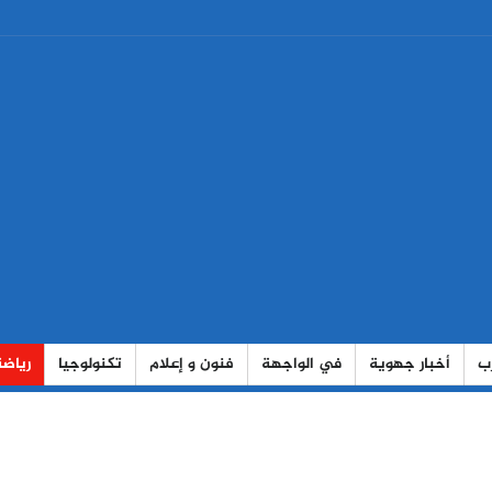
رب
أخبار جهوية
في الواجهة
فنون و إعلام
تكنولوجيا
رياضة