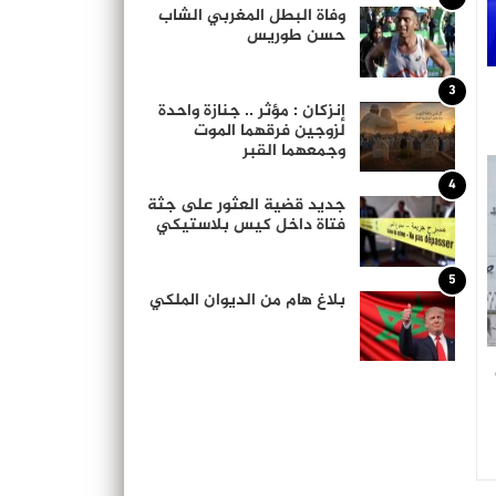
وفاة البطل المغربي الشاب
حسن طوريس
3
إنزكان : مؤثر .. جنازة واحدة
لزوجين فرقهما الموت
وجمعهما القبر
4
جديد قضية العثور على جثة
فتاة داخل كيس بلاستيكي
5
بلاغ هام من الديوان الملكي