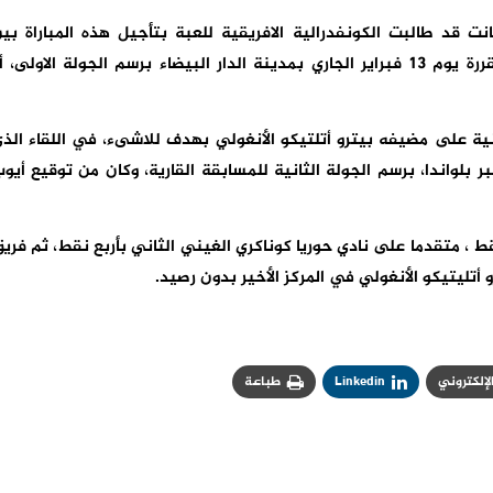
نت قد طالبت الكونفدرالية الافريقية للعبة بتأجيل هذه المباراة بي
الفريقين المغربي والجنوب إفريقي ،التي كانت مقررة يوم 13 فبراير الجاري بمدينة الدار البيضاء برسم الجولة الاولى، 
نية على مضيفه بيترو أتلتيكو الأنغولي بهدف للاشىء، في اللقاء الذ
 الأسبوع الماضي، على أرضية ملعب 11 نونبر بلواندا، برسم الجولة الثانية للمسابقة القارية، وكان من توقيع أيو
ط ، متقدما على نادي حوريا كوناكري الغيني الثاني بأربع نقط، ثم فري
 أتليتيكو الأنغولي في المركز الأخير بدون رصيد.
الإلكتروني
Linkedin
طباعة