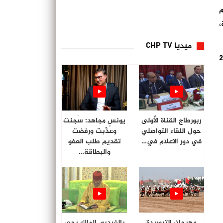
م
،
ميديا CHP TV
وسجل أهداف فريق الوداد الرياضي، محمد أوناجم (د 7) وأيوب الكعبي (د 44) وسايمون مسوفا (د 86) ويحيى جبران (د 90+2
ربورطاج القناة الأولى
يونس مجاهد: سُجنت
حول اللقاء التواصلي
وعُذّبت ورفضت
في دور الاعلام في…
تقديم طلب العفو
والبطاقة…
مهرجان التبوريدة
بالفيديو. الملك يحي