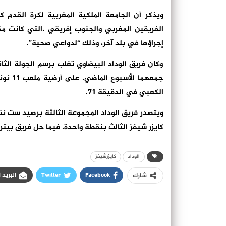
ويذكر أن الجامعة الملكية المغربية لكرة القدم كا
إجراؤها في بلد آخر، وذلك “لدواعي صحية”.
وكان فريق الوداد البيضاوي تغلب برسم الجولة الثا
جمعهما
الكعبي في الدقيقة 71.
ويتصدر فريق الوداد المجموعة الثالثة برصيد ست نق
كايزر شيفز الثالث بنقطة واحدة، فيما حل فريق بيترو
الوداد
كايزرشيفز
Facebook
Twitter
البريد 
شارك