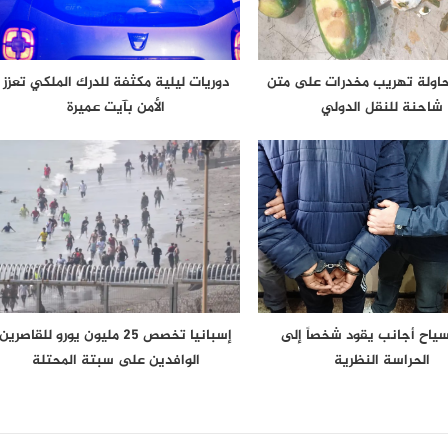
حاولة تهريب مخدرات على متن
دوريات ليلية مكثفة للدرك الملكي تعزز
شاحنة للنقل الدولي
الأمن بآيت عميرة
 سياح أجانب يقود شخصاً إلى
إسبانيا تخصص 25 مليون يورو للقاصرين
الحراسة النظرية
الوافدين على سبتة المحتلة