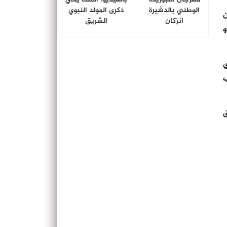
الوطني بالدشيرة
ذكرى المولد النبوي
ن
انزكان
الشريق
أو
ي
ب
ق