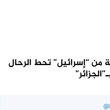
مة من “إسرائيل” تحط الرحال
ـ”الجزائر”