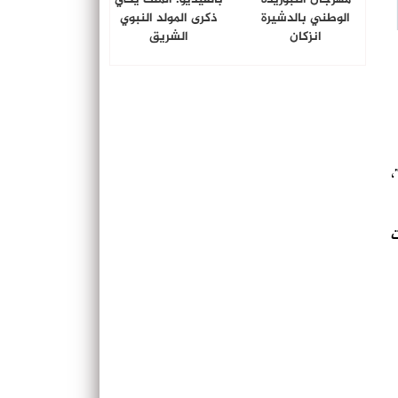
الوطني بالدشيرة
ذكرى المولد النبوي
انزكان
الشريق
،
ت