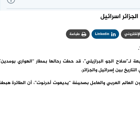
الجزائر اسرائيل
الإلكتروني
Linkedin
طباعة
عة لـ”سلاح الجو البرازيلي”، قد حطت رحالها بمطار “الهواري بومدين”
لتاريخ بين إسرائيل والجزائر.
العالم العربي والعامل بصحيفة “يديعوت أحرنوت”، أن الطائرة هبط