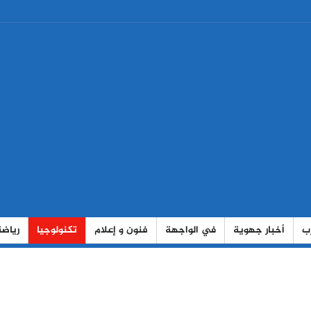
رب
أخبار جهوية
في الواجهة
فنون و إعلام
تكنولوجيا
رياضة