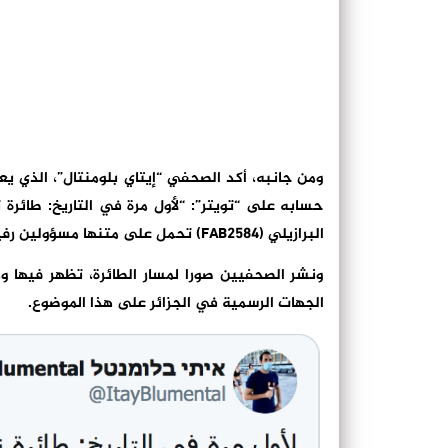
ومن جانبه، أكد الصحفي “إيتاي بلومنتال”، الذي 
حسابه على “تويتر”: “لأول مرة في التاريخ: طائرة ت
البرازيلي (FAB2584) تحمل على متنها مسؤولين رفيعي المستوى، وقد هبطت بمطار بن غوريون الدولي هذا الأسبوع”.
ونشر الصحفيين صورا لمسار الطائرة، تظهر فيها وه
الجهات الرسمية في الجزائر على هذا الموضوع.