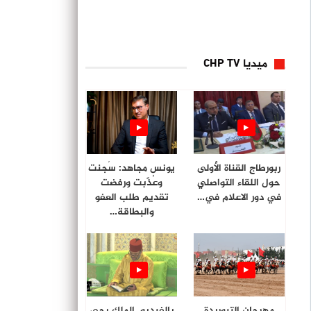
ميديا CHP TV
ربورطاج القناة الأولى
يونس مجاهد: سُجنت
حول اللقاء التواصلي
وعُذّبت ورفضت
في دور الاعلام في…
تقديم طلب العفو
والبطاقة…
مهرجان التبوريدة
بالفيديو. الملك يحي