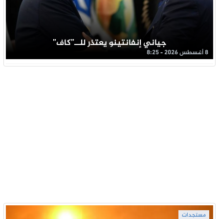
جياني إنفانتينو يعتذر للــ”كاف”
8 أغسطس 2026 - 8:25
مستجدات