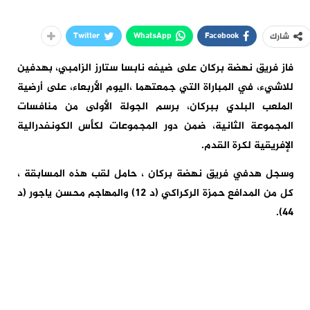
Twitter
WhatsApp
Facebook
شارك
فاز فريق نهضة بركان على ضيفه نابسا ستارز الزامبي، بهدفين
للاشيء، في المباراة التي جمعتهما ،اليوم الأربعاء، على أرضية
الملعب البلدي ببركان، برسم الجولة الأولى من منافسات
المجموعة الثانية، ضمن دور المجموعات لكأس الكونفدرالية
الإفريقية لكرة القدم.
وسجل هدفي فريق نهضة بركان ، حامل لقب هذه المسابقة ،
كل من المدافع حمزة الركراكي (د 12) والمهاجم محسن ياجور (د
44).