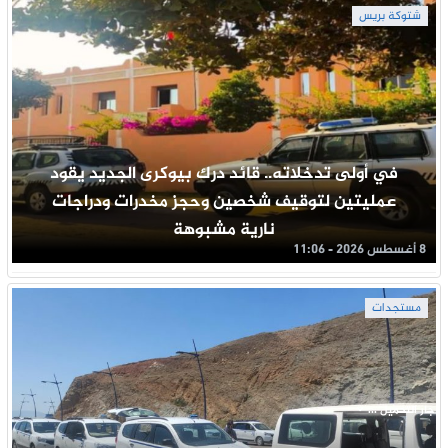
شتوكة بريس
في أولى تدخلاته.. قائد درك بيوكرى الجديد يقود
عمليتين لتوقيف شخصين وحجز مخدرات ودراجات
نارية مشبوهة
8 أغسطس 2026 - 11:06
مستجدات
جار التحميل ...