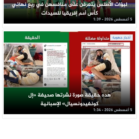
لبؤات الأطلس يتعرفن على منافسهن في ربع نهائي
كأس أمم إفريقيا للسيدات
5 أغسطس 2026 - 1:39
أخبار جهوية
هده حقيقة صورة نشرتها صحيفة «إل
كونفيدونسيال» الإسبانية
5 أغسطس 2026 - 1:34