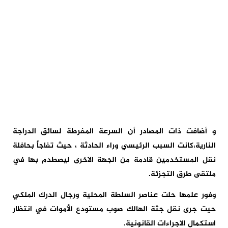
و أضافت ذات المصادر أن السرعة المفرطة لسائق الدراجة
النارية،كانت السبب الرئيسي وراء الحادثة ، حيث تفاجأ بحافلة
نقل المستخدمين قادمة من الجهة الاخرى ليصطدم بها في
ملتقى طرق التجزئة.
وفور علمها حلت عناصر السلطة المحلية ورجال الدرك الملكي
حيت جرى نقل جثة الهالك صوب مستودع الأموات في انتظار
استكمال الاجراءات القانونية.