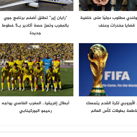
لندي مطلوب دوليًا على خلفية
“رايان إير” تطلق أضخم برنامج جوي
قضايا مخدرات وعنف
بالمغرب وتعزز حصة أكادير بـ5 خطوط
جديدة
د الأوروبي لكرة القدم يتمسك
أبطال إفريقيا.. المغرب الفاسي يواجه
اطعة بطولات كأس العالم
رحيمو البوركينابي