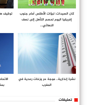
كان السيدات: لبؤات الأطلس أمام جنوب
توقيف هو
إفريقيا اليوم لحسم التأهل إلى نصف
النهائي…
نشرة إنذارية.. موجة حر وزخات رعدية في
الاتحا
المغرب
بمق
تعليقات