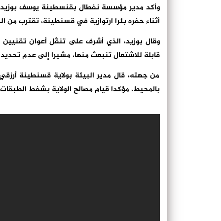
وأكد مدير مؤسسة نفطال بقنسطينة يوسف بوزيد لصح
أثناء حفره بئرا ارتوازية في قسنطينة، تقترب من ال
وقال بوزيد، الذي أشرف على تنقّل أعوان تقنيين 
قابلة للاشتعال تنبعث منها، مشيرا إلى عدم تحديد
من جهته، قال مدير البيئة بولاية قسنطينة أرزقي ب
بالمحيط، مؤكدا قيام مصالح الولاية بشفط الطبقات الت