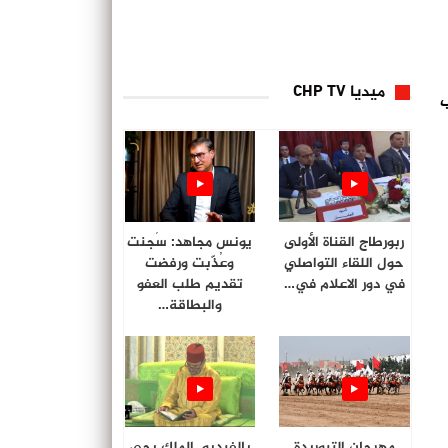
ميديا CHP TV
ب
ربورطاج القناة الأولى
يونس مجاهد: سُجنت
حول اللقاء التواصلي
وعُذّبت ورفضت
في دور الاعلام في…
تقديم طلب العفو
والبطاقة…
مهرجان التبوريدة
بالفيديو. الملك يحي