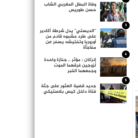
وفاة البطل المغربي الشاب
حسن طوريس
3
“الديستي” يدل شرطة أكادير
على طرد مشبوه قادم من
أوروربا وتفتيشه يسفر عن
مفاجأة
4
إنزكان : مؤثر .. جنازة واحدة
لزوجين فرقهما الموت
وجمعهما القبر
5
جديد قضية العثور على جثة
فتاة داخل كيس بلاستيكي