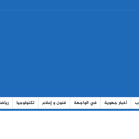
رب
أخبار جهوية
في الواجهة
فنون و إعلام
تكنولوجيا
رياضة