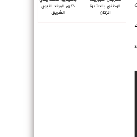
ن
الوطني بالدشيرة
ذكرى المولد النبوي
انزكان
الشريق
ت
ة