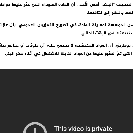
يفة “البلاد” أمس الأحد ، أن المادة السوداء التي عثر عليها مواط
نفط بالنظر إلى كثافتها.
من المؤسسة لمعاينة المادة، في تصريح للتفزيون العمومي، بأن غازا
 طبيعتها في الوقت الحالي.
وطريق، أن المواد المكتشفة لا تحتوي على أي ملوثّات أو عناصر ضارّ
ي تمّ العثور عليها من المواد القابلة للاشتعال في أثناء حفر البئر.