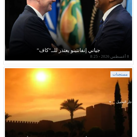
جياني إنفانتينو يعتذر للــ”كاف”
8 أغسطس 2026 - 8:25
مستجدات
جار التحميل ...