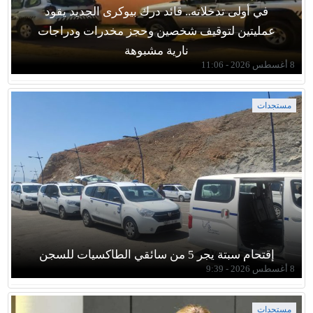
في أولى تدخلاته.. قائد درك بيوكرى الجديد يقود
عمليتين لتوقيف شخصين وحجز مخدرات ودراجات
نارية مشبوهة
8 أغسطس 2026 - 11:06
مستجدات
إقتحام سبتة يجر 5 من سائقي الطاكسيات للسجن
8 أغسطس 2026 - 9:39
مستجدات