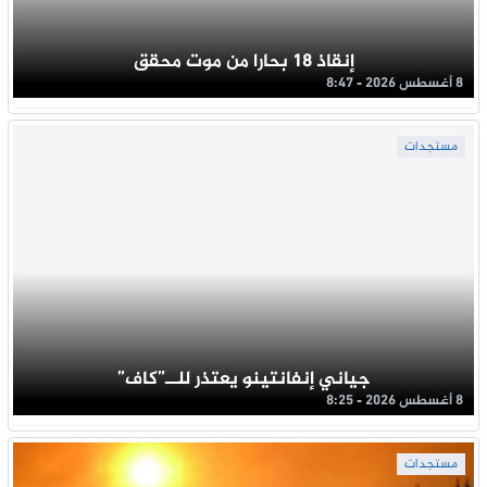
إنقاذ 18 بحارا من موت محقق
8 أغسطس 2026 - 8:47
مستجدات
جياني إنفانتينو يعتذر للــ”كاف”
8 أغسطس 2026 - 8:25
مستجدات