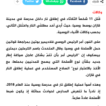
Twitter
WhatsApp
Facebook
شارك
وكالات
قُتل 11 شخصاً الثلاثاء في إطلاق نار داخل مدرسة في مدينة
قازان بوسط روسيا، حيث أُردي أحد مطلقَي النار واعتُقل الثاني،
بحسب وكالات الأنباء الروسية.
على الفور، أمر الرئيس الروسي فلاديمير بوتين بمراجعة قوانين
حمل الأسلحة في روسيا. وقال المتحدث باسم الكرملين ديمتري
بيسكوف إن “الرئيس أمر بأن تتمّ بشكل عاجل صياغة إطار
جديد بشأن نوع الأسلحة التي يسمح للمدنيين بحملها، مع
الأخذ بالاعتبار نوع” السلاح المستخدم في عملية إطلاق النار
في قازان.
وهذه أسوأ عملية إطلاق نار في مدرسة روسية منذ العام 2018،
إذ نادراً ما تتعرض المدارس لحوادث مماثلة إذ يكون ضبط
الأسلحة عادةً صارماً.