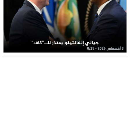
جياني إنفانتينو يعتذر للــ”كاف”
8 أغسطس 2026 - 8:25