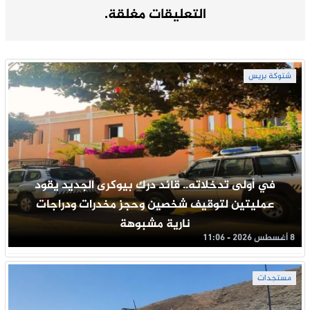
التعليقات مغلقة.
شتوكة بريس
في أولى تدخلاته.. قائد درك بيوكرى الجديد يقود
عمليتين لتوقيف شخصين وحجز مخدرات ودراجات
نارية مشبوهة
8 أغسطس 2026 - 11:06
مستجدات