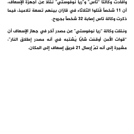
وأفادت وكالتا “تاس” و”ريا نوفوستي” نقلاً عن أجهزة الإسعاف،
أن 11 شخصاً قُتلوا الثلاثاء في قازان بينهم تسعة تلاميذ، فيما
ذكرت وكالة تاس إصابة 32 شخصاً بجروح.
ونقلت وكالة “ريا نوفوستي” عن مصدر آخر في جهاز الإسعاف أن
“قوات الأمن أوقفت شابًا يُشتبه في أنه مصدر إطلاق النار”،
مشيرة إلى أنه تمّ إرسال 21 فريق إسعاف إلى المكان.