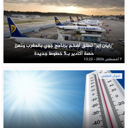
“رايان إير” تطلق أضخم برنامج جوي بالمغرب وتعزز
حصة أكادير بـ5 خطوط جديدة
7 أغسطس 2026 - 13:22
أحوال الطقس