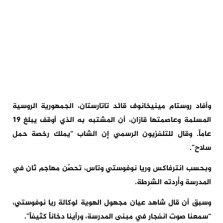
وأفاد روستام مينيخانوف قائد تاتارستان، الجمهورية الروسية
المسلمة وعاصمتها قازان، أن المشتبه به الذي أوقف يبلغ 19
عاماً. وقال للتلفزيون الرسمي إن الشاب “يملك رخصة حمل
سلاح”.
وبحسب انترفاكس وريا نوفوستي وتاس، تحصّن مهاجم ثان في
المدرسة وأُردته الشرطة.
وسبق أن قال شاهد عيان مجهول الهوية لوكالة ريا نوفوستي،
“سمعنا صوت انفجار في مبنى المدرسة، ورأينا دخاناً كثيفاً”.