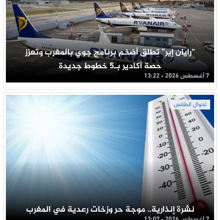
“رايان إير” تطلق أضخم برنامج جوي بالمغرب وتعزز
حصة أكادير بـ5 خطوط جديدة
7 أغسطس 2026 - 13:22
أحوال الطقس
نشرة إنذارية.. موجة حر وزخات رعدية في المغرب
7 أغسطس 2026 - 13:07