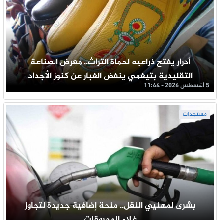
أدرار يفتح ذراعيه لحماة التراث.. معرض الصناعة
التقليدية بتيغمي ينفض الغبار عن كنوز الأجداد
5 أغسطس 2026 - 11:44
مستجدات
بشرى لمهنيي النقل.. منحة إضافية جديدة لتجاوز
غلاء المحروقات