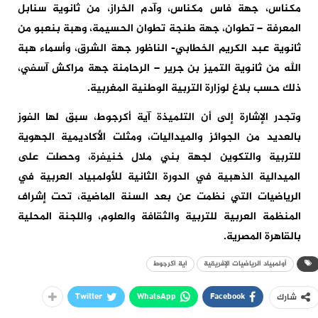
مكناس، جهة فاس مكناس، وآدم الخراز، من ثانوية سنابل
المعرفة – تطوان، جهة طنجة تطوان الحسيمة، وهبة بنعبو من
ثانوية عبد الكريم الخطابي- الناظور جهة الشرق، وأسماء هبة
الله من ثانوية التميز بن جرير – الرحامنة جهة مراكش آسفي،
ذلك حسب بلاغ لوزارة التربية الوطنية المغربية.
وتجدر الإشارة إلى أن التلميذة آية أكرجوط، سبق لها الفوز
بالعديد من الجوائز والميداليات، ومثلت الأكاديمية الجهوية
للتربية والتكوين لجهة بني ملال خنيفرة، وحصلت على
الميدالية الذهبية في الدورة الثانية للأولمبياد العربية في
الرياضيات التي نظمت عن بعد السنة الماضية، تحت إشراف
المنظمة العربية للتربية والثقافة والعلوم، واللجنة المحلية
بالقاهرة المصرية.
أولمبياد الرياضيات الإفريقية
اية اكرجوط
Twitter
WhatsApp
Facebook
شارك