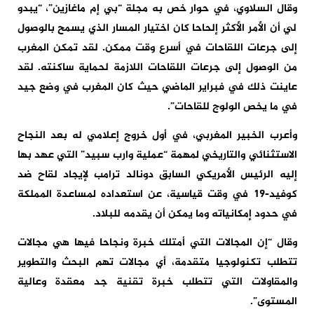
وقال السلاوي، في حوار خص به مجلة “بي إم ماغازين”، “يبدو
لي أن الأمر الأكثر إلحاحا كان اختيار المسار الذي يسمح بالوصول
إلى جرعات اللقاحات في أسرع وقت ممكن. لقد تمكن المغرب
من الوصول إلى جرعات اللقاحات اللازمة لحماية ساكنته. لقد
عاينت ذلك في فبراير الماضي حيث كان المغرب في وضع جيد
في ما يخص الولوج للقاحات”.
وأعرب الخبير المغربي، في أول خروج إعلامي له بعد النجاح
الاستثنائي والتاريخي لمهمة “عملية وارب سبيد” التي عهد بها
إليه الرئيس الأمريكي السابق دونالد ترامب لإيجاد لقاح ضد
كوفيد-19 في وقت قياسية، عن استعداده لمساعدة المملكة
في حدود إمكانياته وما يمكن أن يقدمه للبلاد.
وقال “إن المجالات التي أمتلك خبرة ونجاحا فيها هي مجالات
تتطلب تكنولوجيا متقدمة، أي مجالات تهم البحث والتطوير
والمقاولات التي تتطلب خبرة تقنية جد معقدة وعالية
المستوى”.