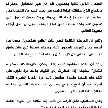
السكان الذين كانوا يعتبرون أنه من غير المعقول الاعتراف
بالنجاح الذي حققته إدارة ترامب في عدد كبير من القضايا مثل
عملية (وارب سبيد) لإيجاد اللقاح، والتي مكنت من الحصول، في
غصون عام واحد فقط، على لقاح لوقف الفيروس الذي أوقف
مسيرة العالم.
وتابع أن المرحلة الثانية فهي ذات “طابع شخصي”، معربا عن
أسفه حيال تعرضه للهجوم أثناء مهمته لاسيما في وقت وافق
فيه على التخلي عن كل ما كان يفعله لمحاولة إنقاذ العالم.
وأكد أن “هذه المغامرة كانت رائعة ولكن نهايتها كانت مخيبة
للآمال”، مضيفا “إذا اضطررت إلى القيام بذلك مرة أخرى، فلن
أفكر ولو للحظة واحدة. سأفعل ذلك مرة أخرى! الشيء الأكثر
أهمية هو أن أضع خبرتي وطاقي تحت تصرف العالم لمحاولة
معالجة هذا الوباء غير المسبوق”.
وقال السلاوي، على الرغم من ذلك، إنه تقاعد من الحياة العامة
“بنية العودة بطريقة قوية وواضحة جدا”.