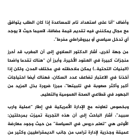
وأضاف “أنا على استعداد تام للمساعدة إذا كان الطلب يتوافق
مع مجال يمكنني فيه تقديم قيمة مضافة، لاسيما حيث لا يوجد
أي تدخل سياسي أو بيروقراطي مفرط”.
من جهة أخرى، أشار الدكتور السلاوي إلى أن المغرب قد أحرز
منجزات كبيرة في العقود الأخيرة. وأبرز أن “هناك تقدما واضحا
(البنيات التحتية..) يمكن ملاحظته في مختلف المدن. ولكن إذا
أخذنا في الاعتبار تضاعف عدد السكان، فهناك أيضا احتياجات
أكبر وأكثر صعوبة في تلبيتها”، مبرزا ضرورة بذل المزيد من
الجهود في قطاعي الصحة العمومية والتعليم.
وبخصوص تعاونه مع الإدارة الأمريكية في إطار “عملية وارب
سبيد”، أشار الباحث إلى أن هذه التجربة تميزت بمرحلتين:
الأولى هي “تعلم دروس في السياسة” من حيث وجود معارضة
عميقة وجذرية لإدارة ترامب من جانب الديمقراطيين وكثير من