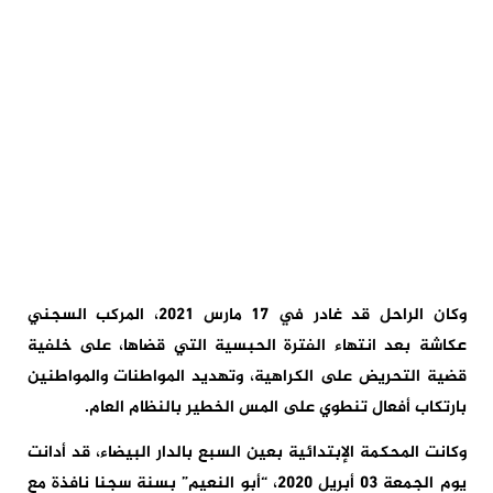
وكان الراحل قد غادر في 17 مارس 2021، المركب السجني
عكاشة بعد انتهاء الفترة الحبسية التي قضاها، على خلفية
قضية التحريض على الكراهية، وتهديد المواطنات والمواطنين
بارتكاب أفعال تنطوي على المس الخطير بالنظام العام.
وكانت المحكمة الإبتدائية بعين السبع بالدار البيضاء، قد أدانت
يوم الجمعة 03 أبريل 2020، “أبو النعيم” بسنة سجنا نافذة مع