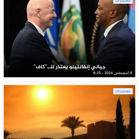
مستجدات
جياني إنفانتينو يعتذر للــ”كاف”
8 أغسطس 2026 - 8:25
مستجدات