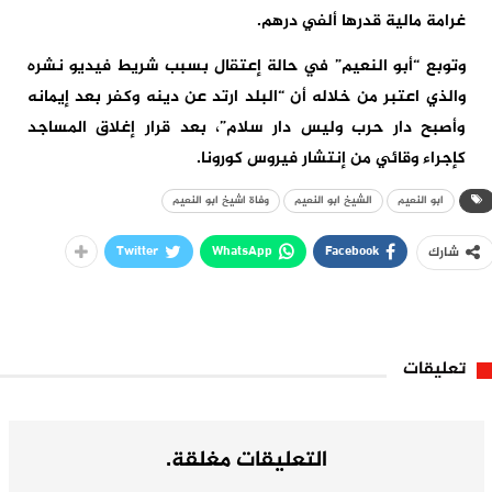
غرامة مالية قدرها ألفي درهم.
وتوبع “أبو النعيم” في حالة إعتقال بسبب شريط فيديو نشره
والذي اعتبر من خلاله أن “البلد ارتد عن دينه وكفر بعد إيمانه
وأصبح دار حرب وليس دار سلام”، بعد قرار إغلاق المساجد
كإجراء وقائي من إنتشار فيروس كورونا.
ابو النعيم
الشيخ ابو النعيم
وفاة اشيخ ابو النعيم
Twitter
WhatsApp
Facebook
شارك
تعليقات
التعليقات مغلقة.