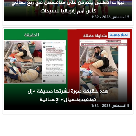
لبؤات الأطلس يتعرفن على منافسهن في ربع نهائي
كأس أمم إفريقيا للسيدات
5 أغسطس 2026 - 1:39
أخبار جهوية
هده حقيقة صورة نشرتها صحيفة «إل
كونفيدونسيال» الإسبانية
5 أغسطس 2026 - 1:34