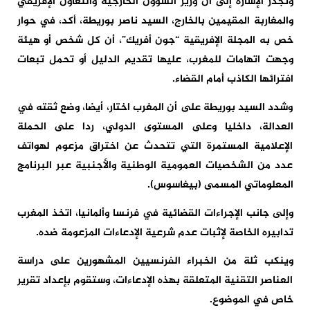
وتجدر الإشارة إلى أن وزير الشؤون الخارجية والتعاون الإفريقي
والمغاربة المقيمين بالخارج، السيد ناصر بوريطة، أكد، في حوار
خص به المجلة الإفريقية “جون أفريك”، أن كل شخص أو هيئة
وجهت اتهامات للمغرب، عليها تقديم الدليل أو تحمل تبعات
افترائها الكاذب أمام القضاء.
وشدد السيد بوريطة على أن المغرب اختار، أيضا، وضع ثقته في
العدالة، داخليا وعلى المستوى الدولي، ردا على الحملة
الإعلامية المستمرة التي تتحدث عن اختراق مزعوم لهواتف
عدد من الشخصيات العمومية الوطنية والأجنبية عبر البرنامج
المعلوماتي المسمى (بيغاسوس).
وإلى جانب الإجراءات القضائية في فرنسا وألمانيا، اتخذ المغرب
تدابيره الخاصة لإثبات عدم شرعية الإدعاءات المزعومة ضده.
وينكب ثلة من الخبراء الفرنسيين المشهورين على دراسة
العناصر التقنية المتعلقة بهذه الإدعاءات، وستقوم بإعداد تقرير
خاص في الموضوع.