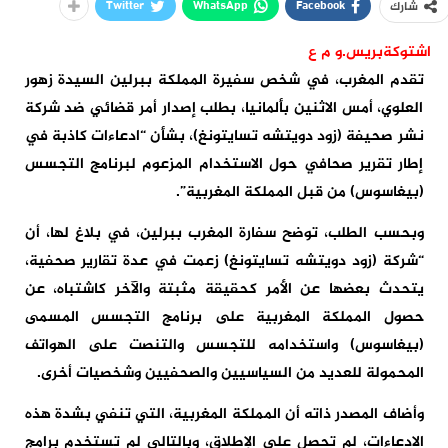
Twitter
WhatsApp
Facebook
شارك
اشتوكةبريس.و م ع
تقدم المغرب، في شخص سفيرة المملكة ببرلين السيدة زهور
العلوي، أمس الاثنين بألمانيا، بطلب إصدار أمر قضائي ضد شركة
نشر صحيفة (زود دويتشه تسايتونغ)، بشأن “ادعاءات كاذبة في
إطار تقرير صحافي حول الاستخدام المزعوم لبرنامج التجسس
(بيغاسوس) من قبل المملكة المغربية”.
وبحسب الطلب، توضح سفارة المغرب ببرلين، في بلاغ لها، أن
“شركة (زود دويتشه تسايتونغ) زعمت في عدة تقارير صحفية،
يتحدث بعضها عن الأمر كحقيقة مثبتة والآخر كاشتباه، عن
حصول المملكة المغربية على برنامج التجسس المسمى
(بيغاسوس) واستخدامه للتجسس والتنصت على الهواتف
المحمولة للعديد من السياسيين والصحفيين وشخصيات أخرى.
وأضاف المصدر ذاته أن المملكة المغربية، التي تنفي بشدة هذه
الادعاءات، لم تحصل على الإطلاق، وبالتالي لم تستخدم برامج