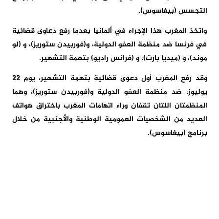
التجسس (بيغاسوس).
واتخذ المغرب هذا الإجراء في ألمانيا بعدما رفع دعاوى قضائية
في فرنسا ضد منظمة العفو الدولية، و(فوربيدن ستوريز)، و (لو
موند)، و (ميديا بارت)، و (فرانس راديو) بتهمة التشهير.
وقد رفع المغرب أول دعوى قضائية بتهمة التشهير، يوم 22
يوليوز، ضد منظمة العفو الدولية و(فوربيدن ستوريز)، وهما
المنظمتان اللتان تقفان وراء اتهامات المغرب باختراق هواتف
العديد من الشخصيات العمومية الوطنية والأجنبية من خلال
برنامج (بيغاسوس).