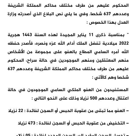
المحكوم عليهم من طرف مختلف محاكم المملكة الشريفة
وعددهم 637 شخصا. وفي ما يلي نص البلاغ الذي أصدرته وزارة
العدل بهذا الخصوص :
” بمناسبة ذكرى 11 يناير المجيدة لهذه السنة 1443 هجرية
2022 ميلادية تفضل الملك أدام الله عزه ونصره، فأصدر حفظه
الله أمره السامي المطاع بالعفو على مجموعة من الأشخاص
منهم المعتقلين ومنهم الموجودين في حالة سراح، المحكوم
عليهم من طرف مختلف محاكم المملكة الشريفة وعددهم 637
شخصا وهم كالآتي :
المستفيدون من العفو الملكي السامي الموجودون في حالة
اعتقال وعددهم 500 نزيلا وذلك على النحو التالي :
– العفو مما تبقى من عقوبة الحبس أو السجن لفائدة : 22 نزيلا
– التخفيض من عقوبة الحبس أو السجن لفائدة : 473 نزيلا
– تحويل السجن المؤبد إلى السجن المحدد لفائدة : 05 نزلاء